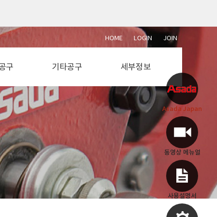
HOME
LOGIN
JOIN
공구
기타공구
세부정보
단석
설비공구
동영상 메뉴얼
절단기
전동공구
사용설명서
Asada Japan
절단기
에어공구
부속도면
소기
용접공구
작업공구
측정공구
동영상 메뉴얼
사용설명서