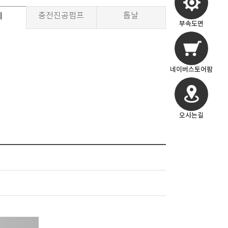
기
충전진공펌프
톱날
부속도면
네이버스토어팜
오시는길