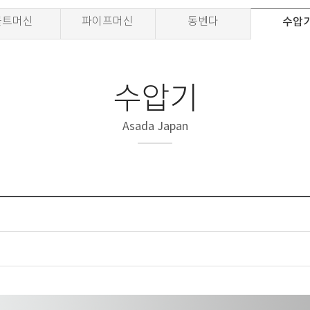
볼트머신
파이프머신
동벤다
수압
수압기
Asada Japan