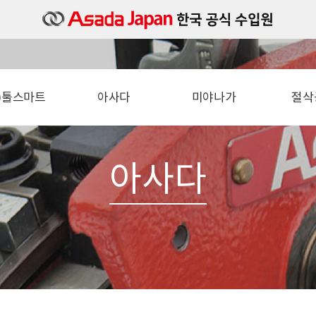
주)툴스마트
아사다
미야나가
절삭
소개
밴드쏘
타일세트
절
오시는길
컷쏘 (파이프소)
타일카타
철근 
아사다
볼트머신
타일바디
각도 
파이프머신
타일샹크
직
동벤다
아쿠아슛
수압기
기리
충전진공펌프
톱날