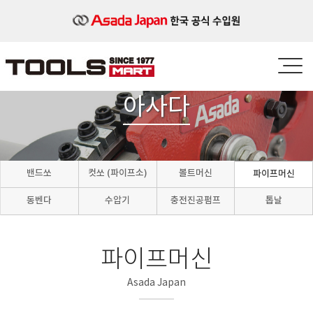
아사다
밴드쏘
컷쏘 (파이프소)
볼트머신
파이프머신
동벤다
수압기
충전진공펌프
톱날
파이프머신
Asada Japan