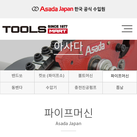
아사다
밴드쏘
컷쏘 (파이프소)
볼트머신
파이프머신
동벤다
수압기
충전진공펌프
톱날
파이프머신
Asada Japan