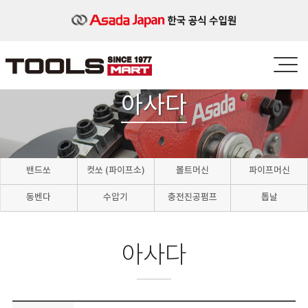
아사다
밴드쏘
컷쏘 (파이프소)
볼트머신
파이프머신
동벤다
수압기
충전진공펌프
톱날
아사다