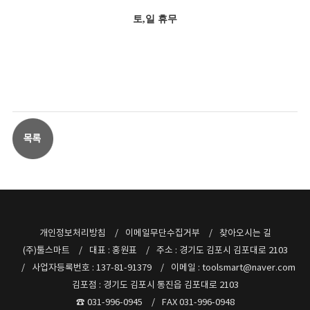
토,일 휴무
개인정보처리방침
이메일무단수집거부
찾아오시는 길
(주)툴스마트
대표 : 홍원표
주소 : 경기도 김포시 김포대로 2103
사업자등록번호 : 137-81-91379
이메일 : toolsmart@naver.com
김포점 : 경기도 김포시 통진읍 김포대로 2103
☎ 031-996-0945
FAX 031-996-0948