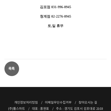
김포점 031-996-0945
청계점 02-2276-0945
토,일 휴무
개인정보처리방침
이메일무단수집거부
찾아오시는 길
(주)툴스마트
대표 : 홍원표
주소 : 경기도 김포시 김포대로 2103