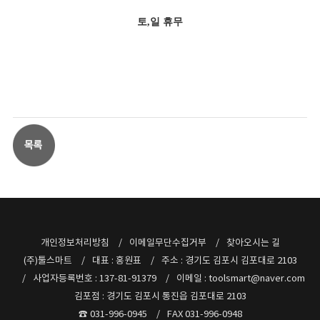
토,일 휴무
개인정보처리방침
이메일무단수집거부
찾아오시는 길
(주)툴스마트
대표 : 홍원표
주소 : 경기도 김포시 김포대로 2103
사업자등록번호 : 137-81-91379
이메일 : toolsmart@naver.com
김포점 : 경기도 김포시 통진읍 김포대로 2103
☎ 031-996-0945
FAX 031-996-0948