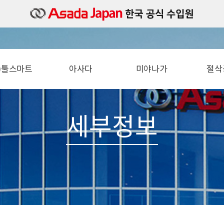
주)툴스마트
아사다
미야나가
절삭
소개
밴드쏘
타일세트
절
오시는길
컷쏘 (파이프소)
타일카타
철근 
세부정보
볼트머신
타일바디
각도 
파이프머신
타일샹크
직
동벤다
아쿠아슛
수압기
기리
충전진공펌프
톱날