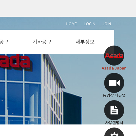
HOME
LOGIN
JOIN
공구
기타공구
세부정보
단석
설비공구
동영상 메뉴얼
절단기
전동공구
사용설명서
Asada Japan
절단기
에어공구
부속도면
소기
용접공구
작업공구
측정공구
동영상 메뉴얼
사용설명서