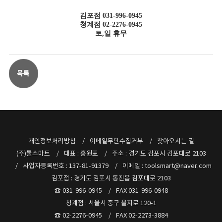
김포점 031-996-0945
청계점 02-2276-0945
토,일 휴무
개인정보처리방침
이메일무단수집거부
찾아오시는 길
(주)툴스마트
대표 : 홍원표
주소 : 경기도 김포시 김포대로 2103
사업자등록번호 : 137-81-91379
이메일 : toolsmart@naver.com
김포점 : 경기도 김포시 통진읍 김포대로 2103
☎ 031-996-0945
FAX 031-996-0948
청계점 : 서울시 중구 을지로 120-1
☎ 02-2276-0945
FAX 02-2273-3884