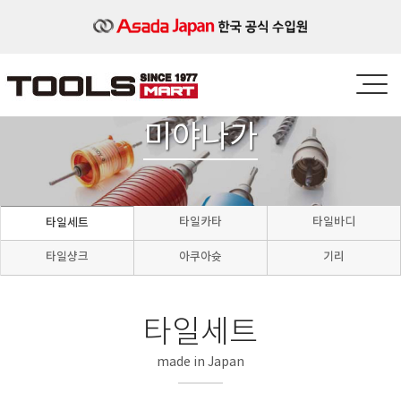
미야나가
타일카타
타일바디
타일세트
타일샹크
아쿠아슛
기리
타일세트
made in Japan