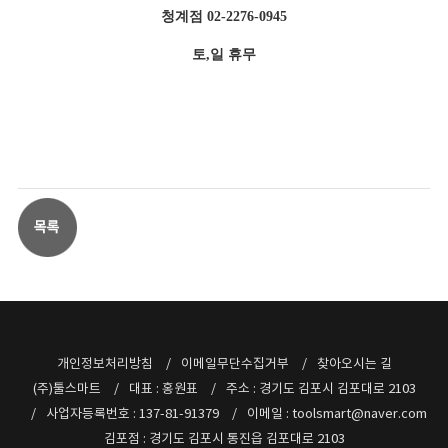
청계점 02-2276-0945
토,일 휴무
개인정보처리방침
이메일무단수집거부
찾아오시는 길
(주)툴스마트
대표 : 홍원표
주소 : 경기도 김포시 김포대로 2103
사업자등록번호 : 137-81-91379
이메일 : toolsmart@naver.com
김포점 : 경기도 김포시 통진읍 김포대로 2103