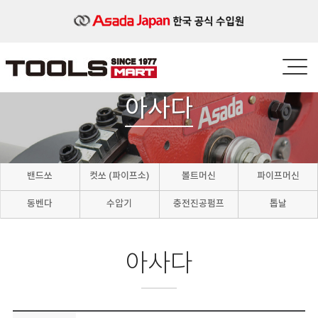
아사다
밴드쏘
컷쏘 (파이프소)
볼트머신
파이프머신
동벤다
수압기
충전진공펌프
톱날
아사다