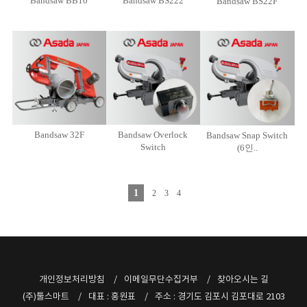
Bandsaw BB10
Bandsaw BS222
Bandsaw BS22F
Bandsaw 32F
Bandsaw Overlock
Bandsaw Snap Switch
Switch
(6인..
1
2
3
4
개인정보처리방침
이메일무단수집거부
찾아오시는 길
(주)툴스마트
대표 : 홍원표
주소 : 경기도 김포시 김포대로 2103