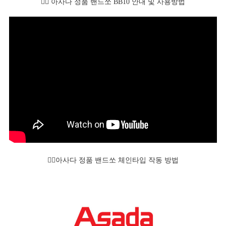
👆🏻 아사다 정품 밴드쏘 BB10 안내 및 사용방법
👆🏻아사다 정품 밴드쏘 체인타입 작동 방법