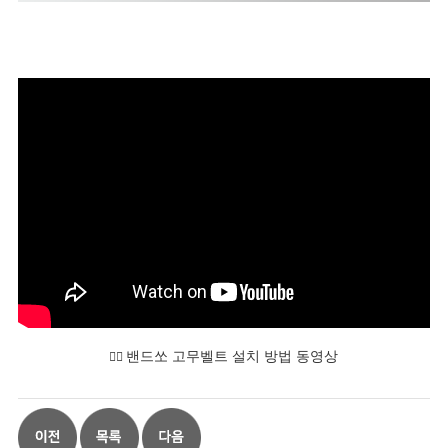
밴드쏘 고무벨트 설치 방법 동영상
👆🏻