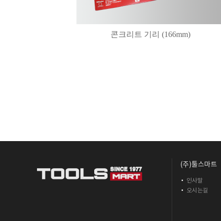
콘크리트 기리 (166mm)
(주)툴스마트
인사말
오시는길