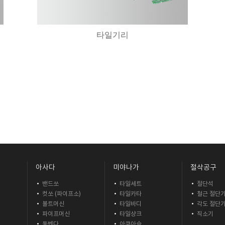
타일기리
아사다
미야나가
절삭공구
밴드쏘
타일세트
절단석
컷쏘 (파이프소)
타일카타
철근 절단
볼트머신
타일바디
각도 절단
파이프머신
타일샹크
직소기
동벤다
아쿠아슛