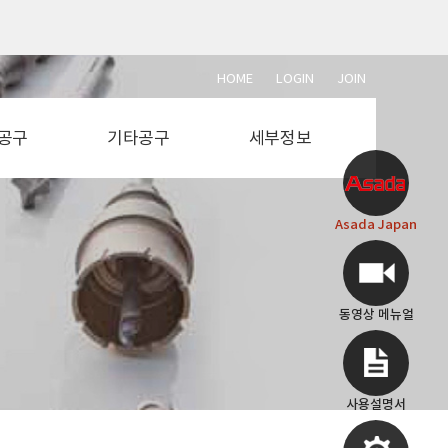
HOME
LOGIN
JOIN
공구
기타공구
세부정보
단석
설비공구
동영상 메뉴얼
절단기
전동공구
사용설명서
Asada Japan
절단기
에어공구
부속도면
소기
용접공구
작업공구
측정공구
동영상 메뉴얼
사용설명서