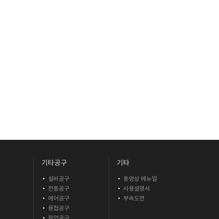
기타공구
기타
설비공구
동영상 메뉴얼
기
전동공구
사용설명서
기
에어공구
부속도면
용접공구
작업공구