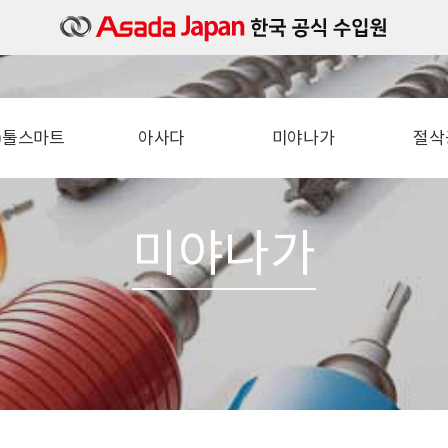
주)툴스마트
아사다
미야나가
절삭
소개
밴드쏘
타일세트
절
오시는길
컷쏘 (파이프소)
타일카타
철근 
미야나가
볼트머신
타일바디
각도 
파이프머신
타일샹크
직
동벤다
아쿠아슛
수압기
기리
충전진공펌프
톱날