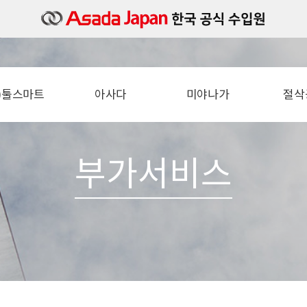
주)툴스마트
아사다
미야나가
절삭
소개
밴드쏘
타일세트
절
오시는길
컷쏘 (파이프소)
타일카타
철근 
부가서비스
볼트머신
타일바디
각도 
파이프머신
타일샹크
직
동벤다
아쿠아슛
수압기
기리
충전진공펌프
톱날