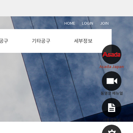
HOME
LOGIN
JOIN
공구
기타공구
세부정보
단석
설비공구
동영상 메뉴얼
절단기
전동공구
사용설명서
Asada Japan
절단기
에어공구
부속도면
소기
용접공구
작업공구
측정공구
동영상 메뉴얼
사용설명서