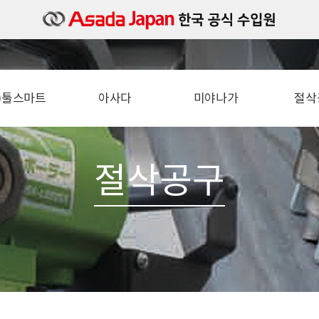
주)툴스마트
아사다
미야나가
절삭
소개
밴드쏘
타일세트
절
오시는길
컷쏘 (파이프소)
타일카타
철근 
절삭공구
볼트머신
타일바디
각도 
파이프머신
타일샹크
직
동벤다
아쿠아슛
수압기
기리
충전진공펌프
톱날