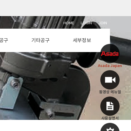
HOME
LOGIN
JOIN
공구
기타공구
세부정보
단석
설비공구
동영상 메뉴얼
절단기
전동공구
사용설명서
Asada Japan
절단기
에어공구
부속도면
소기
용접공구
작업공구
측정공구
동영상 메뉴얼
사용설명서